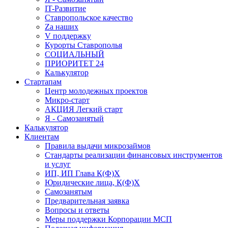
IT-Развитие
Ставропольское качество
Za наших
V поддержку
Курорты Ставрополья
СОЦИАЛЬНЫЙ
ПРИОРИТЕТ 24
Калькулятор
Стартапам
Центр молодежных проектов
Микро-старт
АКЦИЯ Легкий старт
Я - Самозанятый
Калькулятор
Клиентам
Правила выдачи микрозаймов
Стандарты реализации финансовых инструментов
и услуг
ИП, ИП Глава К(Ф)Х
Юридические лица, К(Ф)Х
Самозанятым
Предварительная заявка
Вопросы и ответы
Меры поддержки Корпорации МСП