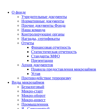
О фонде
Учредительные документы
Нормативные документы
Прочие документы Фонда
Наша команда
Контролирующие органы
Награды, сертификаты
Отчеты
Финансовая отчетность
Статистическая отчетность
Стандарты МФО
Презентации
Архив документов
Правила предоставления микрозаймов
Устав
Противодействие терроризму
Виды микрозаймов
Беззалоговый
Микро-старт
Микро-оборот
Микро-инвест
Промышленник
Я - Самозанятый