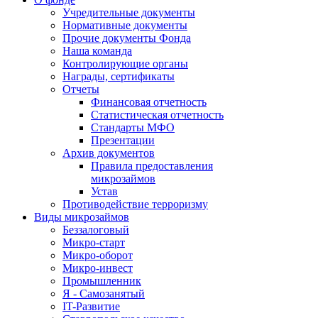
Учредительные документы
Нормативные документы
Прочие документы Фонда
Наша команда
Контролирующие органы
Награды, сертификаты
Отчеты
Финансовая отчетность
Статистическая отчетность
Стандарты МФО
Презентации
Архив документов
Правила предоставления
микрозаймов
Устав
Противодействие терроризму
Виды микрозаймов
Беззалоговый
Микро-старт
Микро-оборот
Микро-инвест
Промышленник
Я - Самозанятый
IT-Развитие