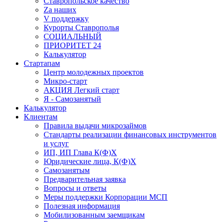
Ставропольское качество
Za наших
V поддержку
Курорты Ставрополья
СОЦИАЛЬНЫЙ
ПРИОРИТЕТ 24
Калькулятор
Стартапам
Центр молодежных проектов
Микро-старт
АКЦИЯ Легкий старт
Я - Самозанятый
Калькулятор
Клиентам
Правила выдачи микрозаймов
Стандарты реализации финансовых инструментов
и услуг
ИП, ИП Глава К(Ф)Х
Юридические лица, К(Ф)Х
Самозанятым
Предварительная заявка
Вопросы и ответы
Меры поддержки Корпорации МСП
Полезная информация
Мобилизованным заемщикам