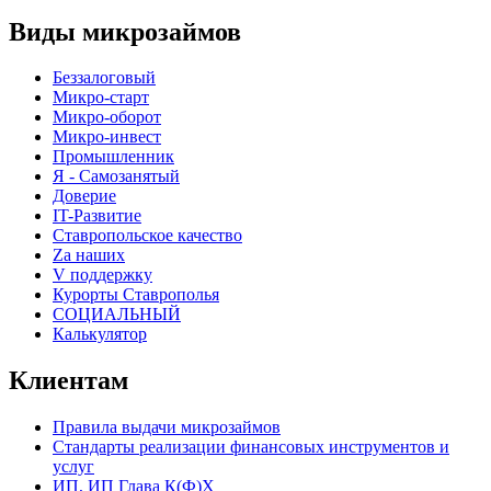
Виды микрозаймов
Беззалоговый
Микро-старт
Микро-оборот
Микро-инвест
Промышленник
Я - Самозанятый
Доверие
IT-Развитие
Ставропольское качество
Za наших
V поддержку
Курорты Ставрополья
СОЦИАЛЬНЫЙ
Калькулятор
Клиентам
Правила выдачи микрозаймов
Стандарты реализации финансовых инструментов и
услуг
ИП, ИП Глава К(Ф)Х