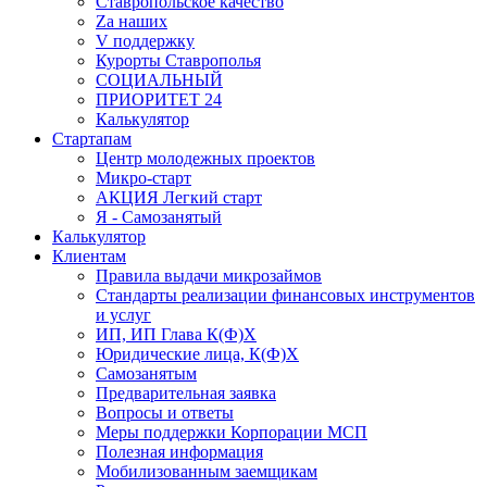
Ставропольское качество
Za наших
V поддержку
Курорты Ставрополья
СОЦИАЛЬНЫЙ
ПРИОРИТЕТ 24
Калькулятор
Стартапам
Центр молодежных проектов
Микро-старт
АКЦИЯ Легкий старт
Я - Самозанятый
Калькулятор
Клиентам
Правила выдачи микрозаймов
Стандарты реализации финансовых инструментов
и услуг
ИП, ИП Глава К(Ф)Х
Юридические лица, К(Ф)Х
Самозанятым
Предварительная заявка
Вопросы и ответы
Меры поддержки Корпорации МСП
Полезная информация
Мобилизованным заемщикам