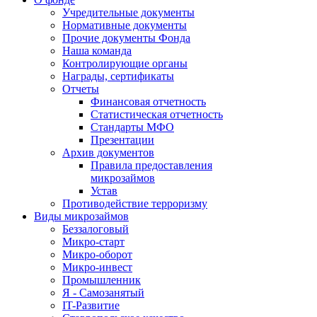
Учредительные документы
Нормативные документы
Прочие документы Фонда
Наша команда
Контролирующие органы
Награды, сертификаты
Отчеты
Финансовая отчетность
Статистическая отчетность
Стандарты МФО
Презентации
Архив документов
Правила предоставления
микрозаймов
Устав
Противодействие терроризму
Виды микрозаймов
Беззалоговый
Микро-старт
Микро-оборот
Микро-инвест
Промышленник
Я - Самозанятый
IT-Развитие