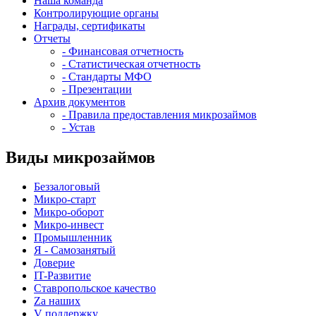
Наша команда
Контролирующие органы
Награды, сертификаты
Отчеты
- Финансовая отчетность
- Статистическая отчетность
- Стандарты МФО
- Презентации
Архив документов
- Правила предоставления микрозаймов
- Устав
Виды микрозаймов
Беззалоговый
Микро-старт
Микро-оборот
Микро-инвест
Промышленник
Я - Самозанятый
Доверие
IT-Развитие
Ставропольское качество
Za наших
V поддержку