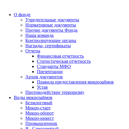
О фонде
Учредительные документы
Нормативные документы
Прочие документы Фонда
Наша команда
Контролирующие органы
Награды, сертификаты
Отчеты
Финансовая отчетность
Статистическая отчетность
Стандарты МФО
Презентации
Архив документов
Правила предоставления микрозаймов
Устав
Противодействие терроризму
Виды микрозаймов
Беззалоговый
Микро-старт
Микро-оборот
Микро-инвест
Промышленник
Я - Самозанятый