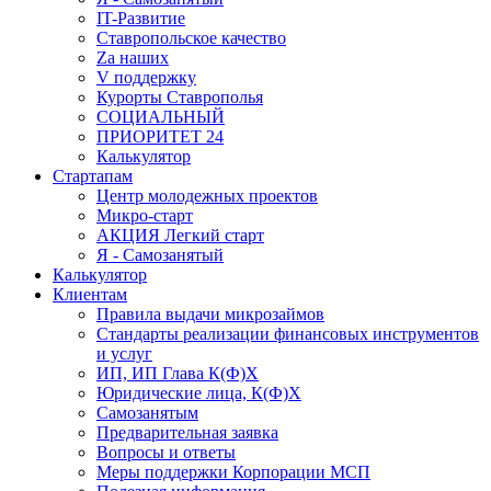
IT-Развитие
Ставропольское качество
Za наших
V поддержку
Курорты Ставрополья
СОЦИАЛЬНЫЙ
ПРИОРИТЕТ 24
Калькулятор
Стартапам
Центр молодежных проектов
Микро-старт
АКЦИЯ Легкий старт
Я - Самозанятый
Калькулятор
Клиентам
Правила выдачи микрозаймов
Стандарты реализации финансовых инструментов
и услуг
ИП, ИП Глава К(Ф)Х
Юридические лица, К(Ф)Х
Самозанятым
Предварительная заявка
Вопросы и ответы
Меры поддержки Корпорации МСП