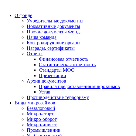
О фонде
Учредительные документы
Нормативные документы
Прочие документы Фонда
Наша команда
Контролирующие органы
Награды, сертификаты
Отчеты
Финансовая отчетность
Статистическая отчетность
Стандарты МФО
Презентации
Архив документов
Правила предоставления микрозаймов
Устав
Противодействие терроризму
Виды микрозаймов
Беззалоговый
Микро-старт
Микро-оборот
Микро-инвест
Промышленник
Я - Самозанятый