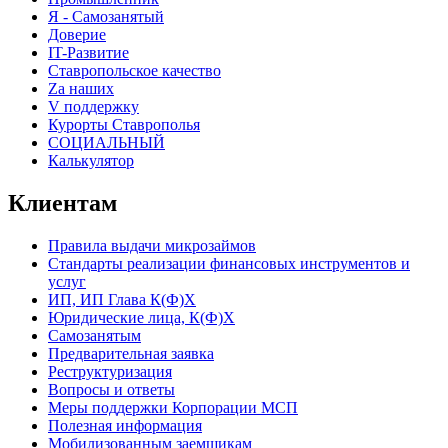
Я - Самозанятый
Доверие
IT-Развитие
Ставропольское качество
Za наших
V поддержку
Курорты Ставрополья
СОЦИАЛЬНЫЙ
Калькулятор
Клиентам
Правила выдачи микрозаймов
Стандарты реализации финансовых инструментов и
услуг
ИП, ИП Глава К(Ф)Х
Юридические лица, К(Ф)Х
Самозанятым
Предварительная заявка
Реструктуризация
Вопросы и ответы
Меры поддержки Корпорации МСП
Полезная информация
Мобилизованным заемщикам