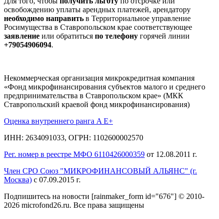
Для того, чтобы
получить льготу
по отсрочке или
освобождению уплаты арендных платежей, арендатору
необходимо направить
в Территориальное управление
Росимущества в Ставропольском крае соответствующее
заявление
или обратиться
по телефону
горячей линии
+79054906094
.
Некоммерческая организация микрокредитная компания
«Фонд микрофинансирования субъектов малого и среднего
предпринимательства в Ставропольском крае» (МКК
Ставропольский краевой фонд микрофинансирования)
Оценка внутреннего ранга A E+
ИНН: 2634091033, ОГРН: 1102600002570
Рег. номер в реестре МФО 6110426000359
от 12.08.2011 г.
Член СРО Союз "МИКРОФИНАНСОВЫЙ АЛЬЯНС" (г.
Москва)
с 07.09.2015 г.
Подпишитесь на новости
[rainmaker_form id="676"]
© 2010-
2026 microfond26.ru. Все права защищены