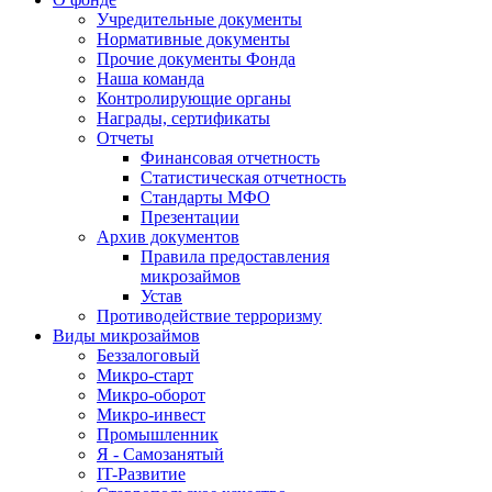
Учредительные документы
Нормативные документы
Прочие документы Фонда
Наша команда
Контролирующие органы
Награды, сертификаты
Отчеты
Финансовая отчетность
Статистическая отчетность
Стандарты МФО
Презентации
Архив документов
Правила предоставления
микрозаймов
Устав
Противодействие терроризму
Виды микрозаймов
Беззалоговый
Микро-старт
Микро-оборот
Микро-инвест
Промышленник
Я - Самозанятый
IT-Развитие