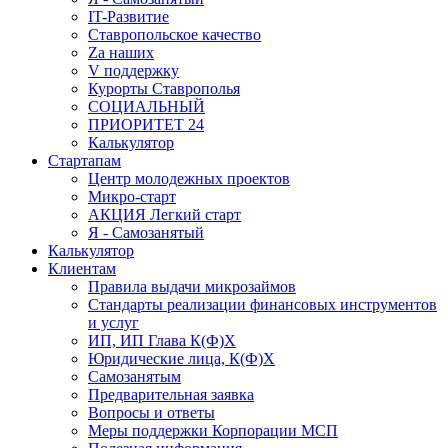
IT-Развитие
Ставропольское качество
Za наших
V поддержку
Курорты Ставрополья
СОЦИАЛЬНЫЙ
ПРИОРИТЕТ 24
Калькулятор
Стартапам
Центр молодежных проектов
Микро-старт
АКЦИЯ Легкий старт
Я - Самозанятый
Калькулятор
Клиентам
Правила выдачи микрозаймов
Стандарты реализации финансовых инструментов
и услуг
ИП, ИП Глава К(Ф)Х
Юридические лица, К(Ф)Х
Самозанятым
Предварительная заявка
Вопросы и ответы
Меры поддержки Корпорации МСП