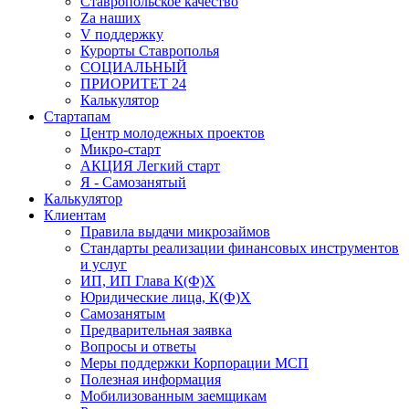
Ставропольское качество
Za наших
V поддержку
Курорты Ставрополья
СОЦИАЛЬНЫЙ
ПРИОРИТЕТ 24
Калькулятор
Стартапам
Центр молодежных проектов
Микро-старт
АКЦИЯ Легкий старт
Я - Самозанятый
Калькулятор
Клиентам
Правила выдачи микрозаймов
Стандарты реализации финансовых инструментов
и услуг
ИП, ИП Глава К(Ф)Х
Юридические лица, К(Ф)Х
Самозанятым
Предварительная заявка
Вопросы и ответы
Меры поддержки Корпорации МСП
Полезная информация
Мобилизованным заемщикам