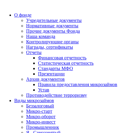
О фонде
Учредительные документы
Нормативные документы
Прочие документы Фонда
Наша команда
Контролирующие органы
Награды, сертификаты
Отчеты
Финансовая отчетность
Статистическая отчетность
Стандарты МФО
Презентации
Архив документов
Правила предоставления микрозаймов
Устав
Противодействие терроризму
Виды микрозаймов
Беззалоговый
Микро-старт
Микро-оборот
Микро-инвест
Промышленник
Я - Самозанятый