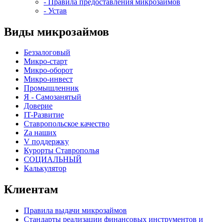
- Правила предоставления микрозаймов
- Устав
Виды микрозаймов
Беззалоговый
Микро-старт
Микро-оборот
Микро-инвест
Промышленник
Я - Самозанятый
Доверие
IT-Развитие
Ставропольское качество
Za наших
V поддержку
Курорты Ставрополья
СОЦИАЛЬНЫЙ
Калькулятор
Клиентам
Правила выдачи микрозаймов
Стандарты реализации финансовых инструментов и