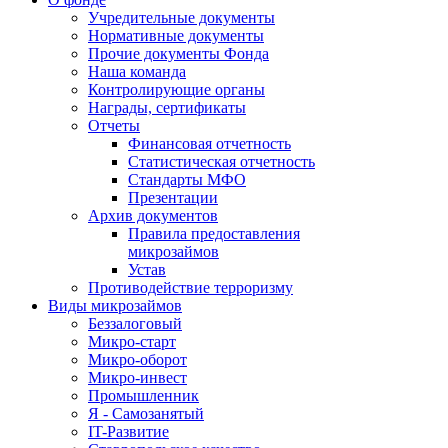
Учредительные документы
Нормативные документы
Прочие документы Фонда
Наша команда
Контролирующие органы
Награды, сертификаты
Отчеты
Финансовая отчетность
Статистическая отчетность
Стандарты МФО
Презентации
Архив документов
Правила предоставления
микрозаймов
Устав
Противодействие терроризму
Виды микрозаймов
Беззалоговый
Микро-старт
Микро-оборот
Микро-инвест
Промышленник
Я - Самозанятый
IT-Развитие