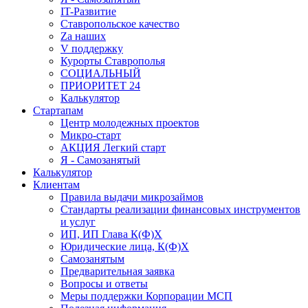
IT-Развитие
Ставропольское качество
Za наших
V поддержку
Курорты Ставрополья
СОЦИАЛЬНЫЙ
ПРИОРИТЕТ 24
Калькулятор
Стартапам
Центр молодежных проектов
Микро-старт
АКЦИЯ Легкий старт
Я - Самозанятый
Калькулятор
Клиентам
Правила выдачи микрозаймов
Стандарты реализации финансовых инструментов
и услуг
ИП, ИП Глава К(Ф)Х
Юридические лица, К(Ф)Х
Самозанятым
Предварительная заявка
Вопросы и ответы
Меры поддержки Корпорации МСП