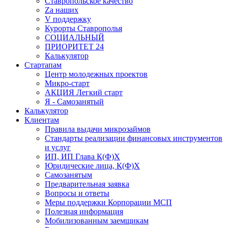
Ставропольское качество
Za наших
V поддержку
Курорты Ставрополья
СОЦИАЛЬНЫЙ
ПРИОРИТЕТ 24
Калькулятор
Стартапам
Центр молодежных проектов
Микро-старт
АКЦИЯ Легкий старт
Я - Самозанятый
Калькулятор
Клиентам
Правила выдачи микрозаймов
Стандарты реализации финансовых инструментов
и услуг
ИП, ИП Глава К(Ф)Х
Юридические лица, К(Ф)Х
Самозанятым
Предварительная заявка
Вопросы и ответы
Меры поддержки Корпорации МСП
Полезная информация
Мобилизованным заемщикам