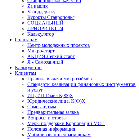
Ставропольское качество
Za наших
V поддержку
Курорты Ставрополья
СОЦИАЛЬНЫЙ
ПРИОРИТЕТ 24
Калькулятор
Стартапам
Центр молодежных проектов
Микро-старт
АКЦИЯ Легкий старт
Я - Самозанятый
Калькулятор
Клиентам
Правила выдачи микрозаймов
Стандарты реализации финансовых инструментов
и услуг
ИП, ИП Глава К(Ф)Х
Юридические лица, К(Ф)Х
Самозанятым
Предварительная заявка
Вопросы и ответы
Меры поддержки Корпорации МСП
Полезная информация
Мобилизованным заемщикам