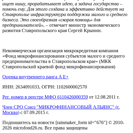
ищет нишу, прорабатывает идею, а задача государства –
помочь ему. Для этого создана и эффективно действует на
Ставрополье инфраструктура поддержки малого и среднего
бизнеса. Это своеобразная «скорая помощь» для
предпринимателей»
, – отмечает министр экономического
развития Ставропольского края Сергей Крынин.
Некоммерческая организация микрокредитная компания
«Фонд микрофинансирования субъектов малого и среднего
предпринимательства в Ставропольском крае» (МКК
Ставропольский краевой фонд микрофинансирования)
Оценка внутреннего ранга A E+
ИНН: 2634091033, ОГРН: 1102600002570
Рег. номер в реестре МФО 6110426000359
от 12.08.2011 г.
Член СРО Союз "МИКРОФИНАНСОВЫЙ АЛЬЯНС" (г.
Москва)
с 07.09.2015 г.
Подпишитесь на новости
[rainmaker_form id="676"]
© 2010-
2026 microfond26.ru. Все права защищены