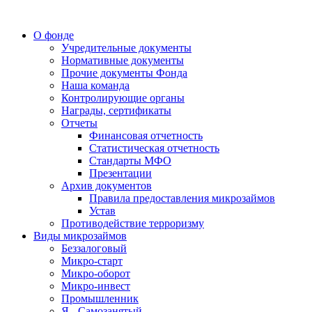
О фонде
Учредительные документы
Нормативные документы
Прочие документы Фонда
Наша команда
Контролирующие органы
Награды, сертификаты
Отчеты
Финансовая отчетность
Статистическая отчетность
Стандарты МФО
Презентации
Архив документов
Правила предоставления микрозаймов
Устав
Противодействие терроризму
Виды микрозаймов
Беззалоговый
Микро-старт
Микро-оборот
Микро-инвест
Промышленник
Я - Самозанятый