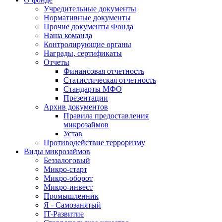
Учредительные документы
Нормативные документы
Прочие документы Фонда
Наша команда
Контролирующие органы
Награды, сертификаты
Отчеты
Финансовая отчетность
Статистическая отчетность
Стандарты МФО
Презентации
Архив документов
Правила предоставления
микрозаймов
Устав
Противодействие терроризму
Виды микрозаймов
Беззалоговый
Микро-старт
Микро-оборот
Микро-инвест
Промышленник
Я - Самозанятый
IT-Развитие