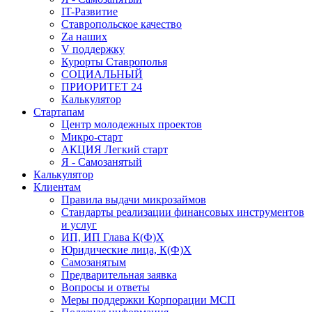
IT-Развитие
Ставропольское качество
Za наших
V поддержку
Курорты Ставрополья
СОЦИАЛЬНЫЙ
ПРИОРИТЕТ 24
Калькулятор
Стартапам
Центр молодежных проектов
Микро-старт
АКЦИЯ Легкий старт
Я - Самозанятый
Калькулятор
Клиентам
Правила выдачи микрозаймов
Стандарты реализации финансовых инструментов
и услуг
ИП, ИП Глава К(Ф)Х
Юридические лица, К(Ф)Х
Самозанятым
Предварительная заявка
Вопросы и ответы
Меры поддержки Корпорации МСП