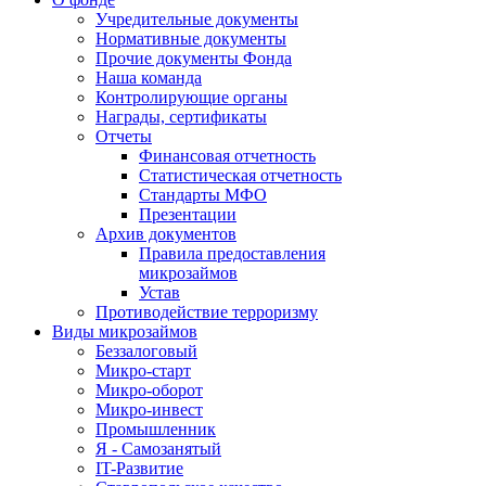
Учредительные документы
Нормативные документы
Прочие документы Фонда
Наша команда
Контролирующие органы
Награды, сертификаты
Отчеты
Финансовая отчетность
Статистическая отчетность
Стандарты МФО
Презентации
Архив документов
Правила предоставления
микрозаймов
Устав
Противодействие терроризму
Виды микрозаймов
Беззалоговый
Микро-старт
Микро-оборот
Микро-инвест
Промышленник
Я - Самозанятый
IT-Развитие