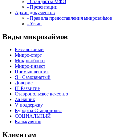
- Стандарты МФО
- Презентации
Архив документов
- Правила предоставления микрозаймов
- Устав
Виды микрозаймов
Беззалоговый
Микро-старт
Микро-оборот
Микро-инвест
Промышленник
Я - Самозанятый
Доверие
IT-Развитие
Ставропольское качество
Za наших
V поддержку
Курорты Ставрополья
СОЦИАЛЬНЫЙ
Калькулятор
Клиентам