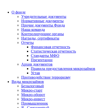
О фонде
Учредительные документы
Нормативные документы
Прочие документы Фонда
Наша команда
Контролирующие органы
Награды, сертификаты
Отчеты
Финансовая отчетность
Статистическая отчетность
Стандарты МФО
Презентации
Архив документов
Правила предоставления микрозаймов
Устав
Противодействие терроризму
Виды микрозаймов
Беззалоговый
Микро-старт
Микро-оборот
Микро-инвест
Промышленник
Я - Самозанятый