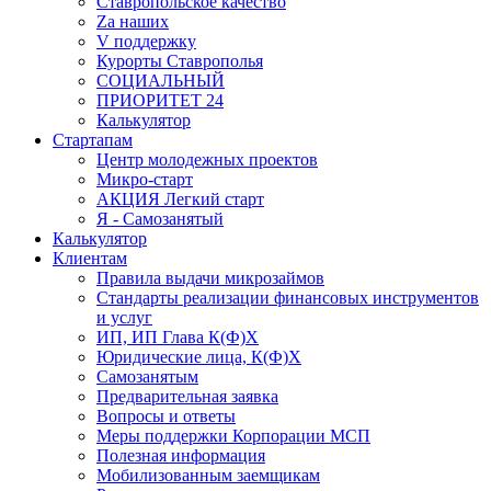
Ставропольское качество
Za наших
V поддержку
Курорты Ставрополья
СОЦИАЛЬНЫЙ
ПРИОРИТЕТ 24
Калькулятор
Стартапам
Центр молодежных проектов
Микро-старт
АКЦИЯ Легкий старт
Я - Самозанятый
Калькулятор
Клиентам
Правила выдачи микрозаймов
Стандарты реализации финансовых инструментов
и услуг
ИП, ИП Глава К(Ф)Х
Юридические лица, К(Ф)Х
Самозанятым
Предварительная заявка
Вопросы и ответы
Меры поддержки Корпорации МСП
Полезная информация
Мобилизованным заемщикам