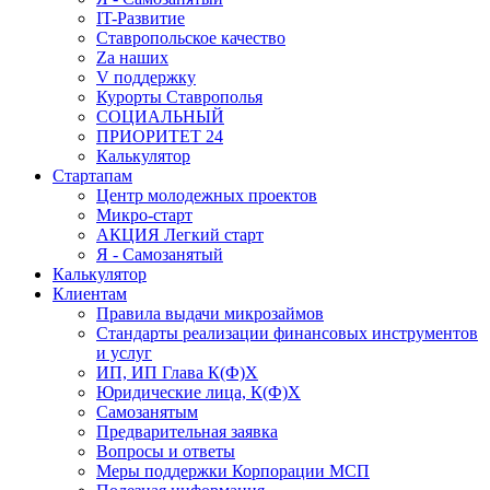
IT-Развитие
Ставропольское качество
Za наших
V поддержку
Курорты Ставрополья
СОЦИАЛЬНЫЙ
ПРИОРИТЕТ 24
Калькулятор
Стартапам
Центр молодежных проектов
Микро-старт
АКЦИЯ Легкий старт
Я - Самозанятый
Калькулятор
Клиентам
Правила выдачи микрозаймов
Стандарты реализации финансовых инструментов
и услуг
ИП, ИП Глава К(Ф)Х
Юридические лица, К(Ф)Х
Самозанятым
Предварительная заявка
Вопросы и ответы
Меры поддержки Корпорации МСП