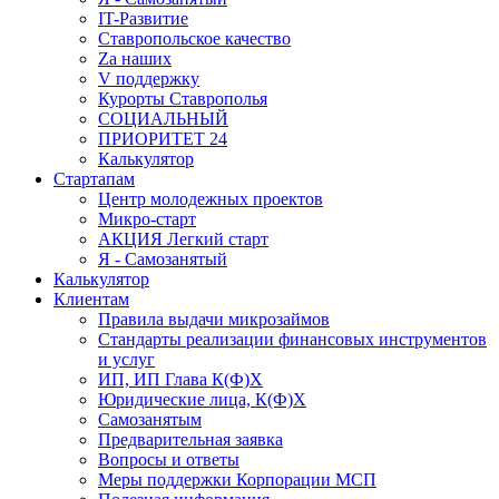
IT-Развитие
Ставропольское качество
Za наших
V поддержку
Курорты Ставрополья
СОЦИАЛЬНЫЙ
ПРИОРИТЕТ 24
Калькулятор
Стартапам
Центр молодежных проектов
Микро-старт
АКЦИЯ Легкий старт
Я - Самозанятый
Калькулятор
Клиентам
Правила выдачи микрозаймов
Стандарты реализации финансовых инструментов
и услуг
ИП, ИП Глава К(Ф)Х
Юридические лица, К(Ф)Х
Самозанятым
Предварительная заявка
Вопросы и ответы
Меры поддержки Корпорации МСП