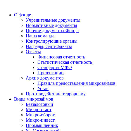
О фонде
Учредительные документы
Нормативные документы
Прочие документы Фонда
Наша команда
Контролирующие органы
Награды, сертификаты
Отчеты
Финансовая отчетность
Статистическая отчетность
Стандарты МФО
Презентации
Архив документов
Правила предоставления микрозаймов
Устав
Противодействие терроризму
Виды микрозаймов
Беззалоговый
Микро-старт
Микро-оборот
Микро-инвест
Промышленник
Я - Самозанятый