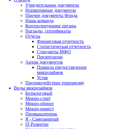
Учредительные документы
Нормативные документы
Прочие документы Фонда
Наша команда
Контролирующие органы
Награды, сертификаты
Отчеты
Финансовая отчетность
Статистическая отчетность
Стандарты МФО
Презентации
Архив документов
Правила предоставления
микрозаймов
Устав
Противодействие терроризму
Виды микрозаймов
Беззалоговый
Микро-старт
Микро-оборот
Микро-инвест
Промышленник
Я - Самозанятый
IT-Развитие