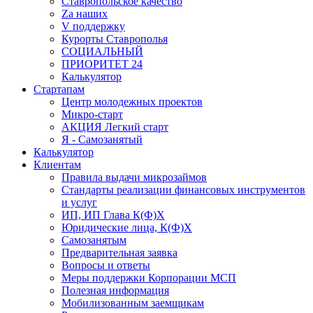
Ставропольское качество
Za наших
V поддержку
Курорты Ставрополья
СОЦИАЛЬНЫЙ
ПРИОРИТЕТ 24
Калькулятор
Стартапам
Центр молодежных проектов
Микро-старт
АКЦИЯ Легкий старт
Я - Самозанятый
Калькулятор
Клиентам
Правила выдачи микрозаймов
Стандарты реализации финансовых инструментов
и услуг
ИП, ИП Глава К(Ф)Х
Юридические лица, К(Ф)Х
Самозанятым
Предварительная заявка
Вопросы и ответы
Меры поддержки Корпорации МСП
Полезная информация
Мобилизованным заемщикам