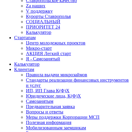
Ставропольское качество
Za наших
V поддержку
Курорты Ставрополья
СОЦИАЛЬНЫЙ
ПРИОРИТЕТ 24
Калькулятор
Стартапам
Центр молодежных проектов
Микро-старт
АКЦИЯ Легкий старт
Я - Самозанятый
Калькулятор
Клиентам
Правила выдачи микрозаймов
Стандарты реализации финансовых инструментов
и услуг
ИП, ИП Глава К(Ф)Х
Юридические лица, К(Ф)Х
Самозанятым
Предварительная заявка
Вопросы и ответы
Меры поддержки Корпорации МСП
Полезная информация
Мобилизованным заемщикам