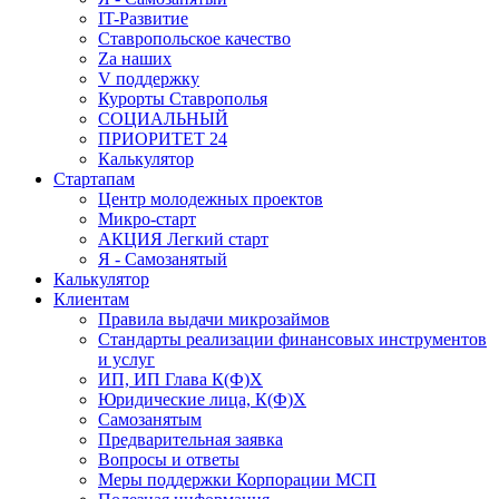
IT-Развитие
Ставропольское качество
Za наших
V поддержку
Курорты Ставрополья
СОЦИАЛЬНЫЙ
ПРИОРИТЕТ 24
Калькулятор
Стартапам
Центр молодежных проектов
Микро-старт
АКЦИЯ Легкий старт
Я - Самозанятый
Калькулятор
Клиентам
Правила выдачи микрозаймов
Стандарты реализации финансовых инструментов
и услуг
ИП, ИП Глава К(Ф)Х
Юридические лица, К(Ф)Х
Самозанятым
Предварительная заявка
Вопросы и ответы
Меры поддержки Корпорации МСП