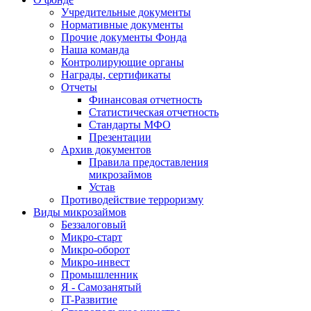
Учредительные документы
Нормативные документы
Прочие документы Фонда
Наша команда
Контролирующие органы
Награды, сертификаты
Отчеты
Финансовая отчетность
Статистическая отчетность
Стандарты МФО
Презентации
Архив документов
Правила предоставления
микрозаймов
Устав
Противодействие терроризму
Виды микрозаймов
Беззалоговый
Микро-старт
Микро-оборот
Микро-инвест
Промышленник
Я - Самозанятый
IT-Развитие