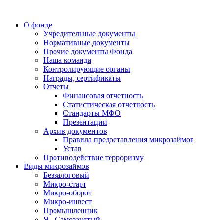
О фонде
Учредительные документы
Нормативные документы
Прочие документы Фонда
Наша команда
Контролирующие органы
Награды, сертификаты
Отчеты
Финансовая отчетность
Статистическая отчетность
Стандарты МФО
Презентации
Архив документов
Правила предоставления микрозаймов
Устав
Противодействие терроризму
Виды микрозаймов
Беззалоговый
Микро-старт
Микро-оборот
Микро-инвест
Промышленник
Я - Самозанятый