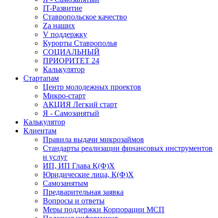
IT-Развитие
Ставропольское качество
Za наших
V поддержку
Курорты Ставрополья
СОЦИАЛЬНЫЙ
ПРИОРИТЕТ 24
Калькулятор
Стартапам
Центр молодежных проектов
Микро-старт
АКЦИЯ Легкий старт
Я - Самозанятый
Калькулятор
Клиентам
Правила выдачи микрозаймов
Стандарты реализации финансовых инструментов
и услуг
ИП, ИП Глава К(Ф)Х
Юридические лица, К(Ф)Х
Самозанятым
Предварительная заявка
Вопросы и ответы
Меры поддержки Корпорации МСП