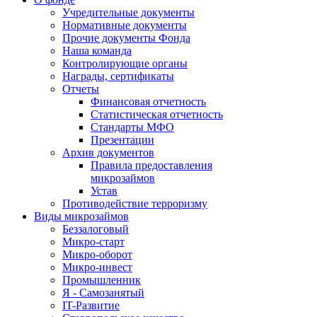
Учредительные документы
Нормативные документы
Прочие документы Фонда
Наша команда
Контролирующие органы
Награды, сертификаты
Отчеты
Финансовая отчетность
Статистическая отчетность
Стандарты МФО
Презентации
Архив документов
Правила предоставления
микрозаймов
Устав
Противодействие терроризму
Виды микрозаймов
Беззалоговый
Микро-старт
Микро-оборот
Микро-инвест
Промышленник
Я - Самозанятый
IT-Развитие