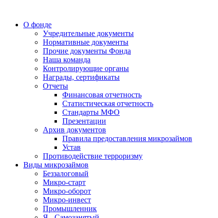
О фонде
Учредительные документы
Нормативные документы
Прочие документы Фонда
Наша команда
Контролирующие органы
Награды, сертификаты
Отчеты
Финансовая отчетность
Статистическая отчетность
Стандарты МФО
Презентации
Архив документов
Правила предоставления микрозаймов
Устав
Противодействие терроризму
Виды микрозаймов
Беззалоговый
Микро-старт
Микро-оборот
Микро-инвест
Промышленник
Я - Самозанятый