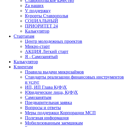
Ставропольское качество
Za наших
V поддержку
Курорты Ставрополья
СОЦИАЛЬНЫЙ
ПРИОРИТЕТ 24
Калькулятор
Стартапам
Центр молодежных проектов
Микро-старт
АКЦИЯ Легкий старт
Я - Самозанятый
Калькулятор
Клиентам
Правила выдачи микрозаймов
Стандарты реализации финансовых инструментов
и услуг
ИП, ИП Глава К(Ф)Х
Юридические лица, К(Ф)Х
Самозанятым
Предварительная заявка
Вопросы и ответы
Меры поддержки Корпорации МСП
Полезная информация
Мобилизованным заемщикам