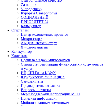
Ставропольское качество
Za наших
V поддержку
Курорты Ставрополья
СОЦИАЛЬНЫЙ
ПРИОРИТЕТ 24
Калькулятор
Стартапам
Центр молодежных проектов
Микро-старт
АКЦИЯ Легкий старт
Я - Самозанятый
Калькулятор
Клиентам
Правила выдачи микрозаймов
Стандарты реализации финансовых инструментов
и услуг
ИП, ИП Глава К(Ф)Х
Юридические лица, К(Ф)Х
Самозанятым
Предварительная заявка
Вопросы и ответы
Меры поддержки Корпорации МСП
Полезная информация
Мобилизованным заемщикам