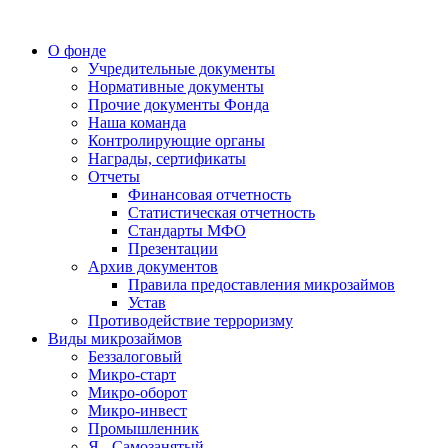
О фонде
Учредительные документы
Нормативные документы
Прочие документы Фонда
Наша команда
Контролирующие органы
Награды, сертификаты
Отчеты
Финансовая отчетность
Статистическая отчетность
Стандарты МФО
Презентации
Архив документов
Правила предоставления микрозаймов
Устав
Противодействие терроризму
Виды микрозаймов
Беззалоговый
Микро-старт
Микро-оборот
Микро-инвест
Промышленник
Я - Самозанятый