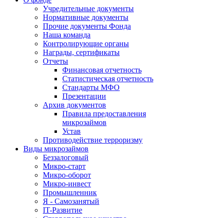
Учредительные документы
Нормативные документы
Прочие документы Фонда
Наша команда
Контролирующие органы
Награды, сертификаты
Отчеты
Финансовая отчетность
Статистическая отчетность
Стандарты МФО
Презентации
Архив документов
Правила предоставления
микрозаймов
Устав
Противодействие терроризму
Виды микрозаймов
Беззалоговый
Микро-старт
Микро-оборот
Микро-инвест
Промышленник
Я - Самозанятый
IT-Развитие