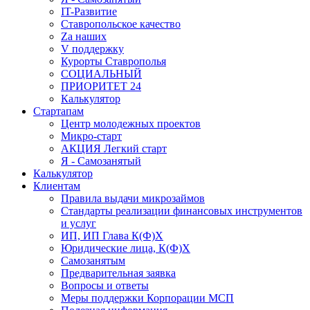
IT-Развитие
Ставропольское качество
Za наших
V поддержку
Курорты Ставрополья
СОЦИАЛЬНЫЙ
ПРИОРИТЕТ 24
Калькулятор
Стартапам
Центр молодежных проектов
Микро-старт
АКЦИЯ Легкий старт
Я - Самозанятый
Калькулятор
Клиентам
Правила выдачи микрозаймов
Стандарты реализации финансовых инструментов
и услуг
ИП, ИП Глава К(Ф)Х
Юридические лица, К(Ф)Х
Самозанятым
Предварительная заявка
Вопросы и ответы
Меры поддержки Корпорации МСП