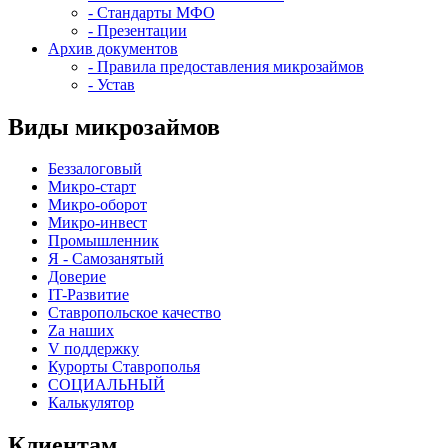
- Стандарты МФО
- Презентации
Архив документов
- Правила предоставления микрозаймов
- Устав
Виды микрозаймов
Беззалоговый
Микро-старт
Микро-оборот
Микро-инвест
Промышленник
Я - Самозанятый
Доверие
IT-Развитие
Ставропольское качество
Za наших
V поддержку
Курорты Ставрополья
СОЦИАЛЬНЫЙ
Калькулятор
Клиентам