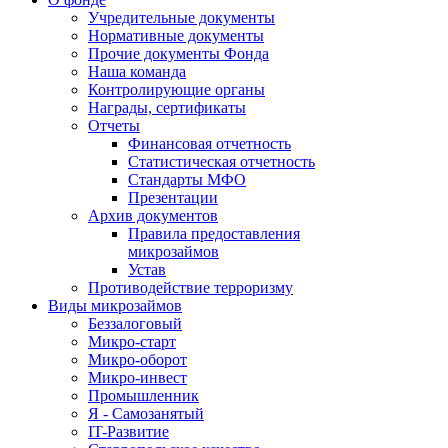
Учредительные документы
Нормативные документы
Прочие документы Фонда
Наша команда
Контролирующие органы
Награды, сертификаты
Отчеты
Финансовая отчетность
Статистическая отчетность
Стандарты МФО
Презентации
Архив документов
Правила предоставления
микрозаймов
Устав
Противодействие терроризму
Виды микрозаймов
Беззалоговый
Микро-старт
Микро-оборот
Микро-инвест
Промышленник
Я - Самозанятый
IT-Развитие