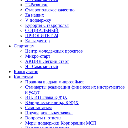
IT-Развитие
Ставропольское качество
Za наших
V поддержку
Курорты Ставрополья
СОЦИАЛЬНЫЙ
ПРИОРИТЕТ 24
Калькулятор
Стартапам
Центр молодежных проектов
Микро-старт
АКЦИЯ Легкий старт
Я - Самозанятый
Калькулятор
Клиентам
Правила выдачи микрозаймов
Стандарты реализации финансовых инструментов
и услуг
ИП, ИП Глава К(Ф)Х
Юридические лица, К(Ф)Х
Самозанятым
Предварительная заявка
Вопросы и ответы
Меры поддержки Корпорации МСП