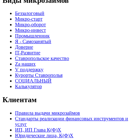
Виды микрозаймов
Беззалоговый
Микро-старт
Микро-оборот
Микро-инвест
Промышленник
Я - Самозанятый
Доверие
IT-Развитие
Ставропольское качество
Za наших
V поддержку
Курорты Ставрополья
СОЦИАЛЬНЫЙ
Калькулятор
Клиентам
Правила выдачи микрозаймов
Стандарты реализации финансовых инструментов и
услуг
ИП, ИП Глава К(Ф)Х
Юридические лица, К(Ф)Х