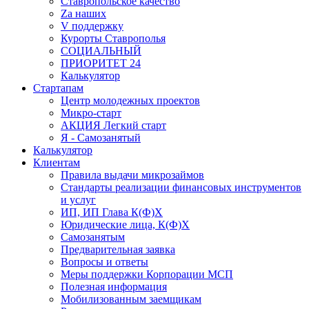
Ставропольское качество
Za наших
V поддержку
Курорты Ставрополья
СОЦИАЛЬНЫЙ
ПРИОРИТЕТ 24
Калькулятор
Стартапам
Центр молодежных проектов
Микро-старт
АКЦИЯ Легкий старт
Я - Самозанятый
Калькулятор
Клиентам
Правила выдачи микрозаймов
Стандарты реализации финансовых инструментов
и услуг
ИП, ИП Глава К(Ф)Х
Юридические лица, К(Ф)Х
Самозанятым
Предварительная заявка
Вопросы и ответы
Меры поддержки Корпорации МСП
Полезная информация
Мобилизованным заемщикам