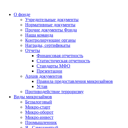
О фонде
Учредительные документы
Нормативные документы
Прочие документы Фонда
Наша команда
Контролирующие органы
Награды, сертификаты
Отчеты
Финансовая отчетность
Статистическая отчетность
Стандарты МФО
Презентации
Архив документов
Правила предоставления микрозаймов
Устав
Противодействие терроризму
Виды микрозаймов
Беззалоговый
Микро-старт
Микро-оборот
Микро-инвест
Промышленник
Я - Самозанятый