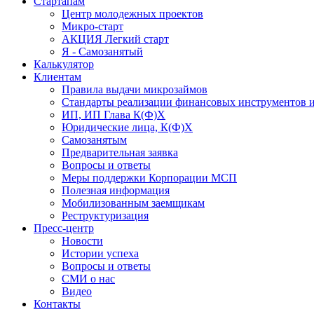
Стартапам
Центр молодежных проектов
Микро-старт
АКЦИЯ Легкий старт
Я - Самозанятый
Калькулятор
Клиентам
Правила выдачи микрозаймов
Стандарты реализации финансовых инструментов и
ИП, ИП Глава К(Ф)Х
Юридические лица, К(Ф)Х
Самозанятым
Предварительная заявка
Вопросы и ответы
Меры поддержки Корпорации МСП
Полезная информация
Мобилизованным заемщикам
Реструктуризация
Пресс-центр
Новости
Истории успеха
Вопросы и ответы
СМИ о нас
Видео
Контакты