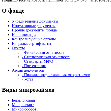
Подпишитесь на новости
[rainmaker_form id="676"]
© 2010-2026
О фонде
Учредительные документы
Нормативные документы
Прочие документы Фонда
Наша команда
Контролирующие органы
Награды, сертификаты
Отчеты
- Финансовая отчетность
- Статистическая отчетность
- Стандарты МФО
- Презентации
Архив документов
- Правила предоставления микрозаймов
- Устав
Виды микрозаймов
Беззалоговый
Микро-старт
Микро-оборот