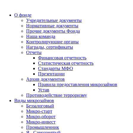
О фонде
Учредительные документы
Нормативные документы
Прочие документы Фонда
Наша команда
Контролирующие органы
Награды, сертификаты
Отчеты
Финансовая отчетность
Статистическая отчетность
Стандарты МФО
Презентации
Архив документов
Правила предоставления микрозаймов
Устав
Противодействие терроризму
Виды микрозаймов
Беззалоговый
Микро-старт
Микро-оборот
Микро-инвест
Промышленник
Я - Самозанятый