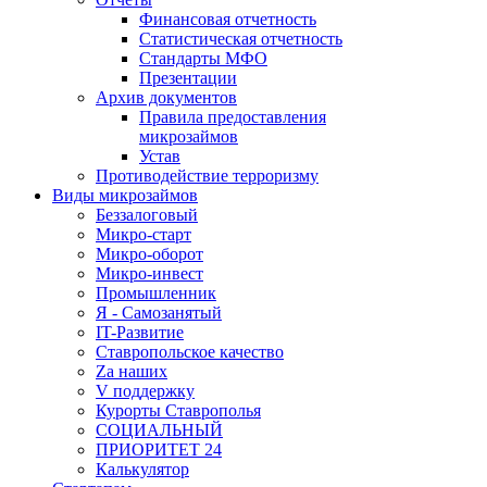
Финансовая отчетность
Статистическая отчетность
Стандарты МФО
Презентации
Архив документов
Правила предоставления
микрозаймов
Устав
Противодействие терроризму
Виды микрозаймов
Беззалоговый
Микро-старт
Микро-оборот
Микро-инвест
Промышленник
Я - Самозанятый
IT-Развитие
Ставропольское качество
Za наших
V поддержку
Курорты Ставрополья
СОЦИАЛЬНЫЙ
ПРИОРИТЕТ 24
Калькулятор