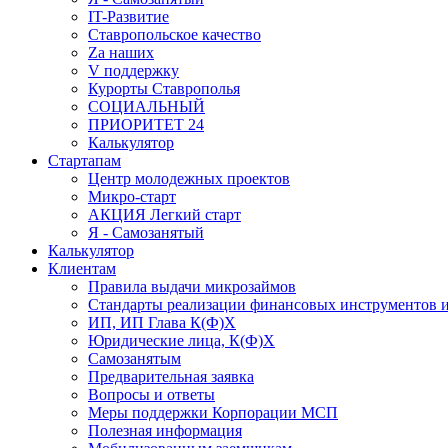
IT-Развитие
Ставропольское качество
Za наших
V поддержку
Курорты Ставрополья
СОЦИАЛЬНЫЙ
ПРИОРИТЕТ 24
Калькулятор
Стартапам
Центр молодежных проектов
Микро-старт
АКЦИЯ Легкий старт
Я - Самозанятый
Калькулятор
Клиентам
Правила выдачи микрозаймов
Стандарты реализации финансовых инструментов и
ИП, ИП Глава К(Ф)Х
Юридические лица, К(Ф)Х
Самозанятым
Предварительная заявка
Вопросы и ответы
Меры поддержки Корпорации МСП
Полезная информация