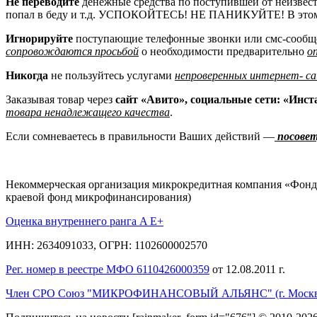
Не переводите
денежные средства по поступившей от неизвест
попал в беду и т.д. УСПОКОЙТЕСЬ! НЕ ПАНИКУЙТЕ! В этом
Игнорируйте
поступающие телефонные звонки или смс-сообще
сопровождаются просьбой
о необходимости предварительно
о
Никогда
не пользуйтесь услугами
непроверенных интернет- с
Заказывая товар через
сайт «Авито», социальные сети: «Инс
товара ненадлежащего качества
.
Если сомневаетесь в правильности Ваших действий —
посовет
Некоммерческая организация микрокредитная компания «Фонд
краевой фонд микрофинансирования)
Оценка внутреннего ранга A E+
ИНН: 2634091033, ОГРН: 1102600002570
Рег. номер в реестре МФО 6110426000359
от 12.08.2011 г.
Член СРО Союз "МИКРОФИНАНСОВЫЙ АЛЬЯНС" (г. Москв