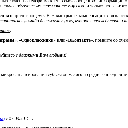
ных людей по телефону (в т.ч. в смс-сообщениях) информации о
 случае
обязательно перезвоните ему сами
и только после этого
ния о причитающемся Вам выигрыше, компенсации за лекарства
платить какую-либо денежную сумму, которая впоследствии и п
айтов
.
таграмм», «Одноклассники» или «ВКонтакте»
, помните об оче
уйтесь с близкими Вам людьми!
 микрофинансирования субъектов малого и среднего предприни
а)
с 07.09.2015 г.