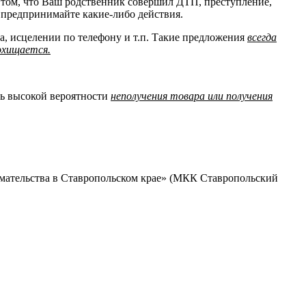
 том, что Ваш родственник совершил ДТП, преступление,
 предпринимайте какие-либо действия.
, исцелении по телефону и т.п. Такие предложения
всегда
охищается.
нь высокой вероятности
неполучения товара или получения
мательства в Ставропольском крае» (МКК Ставропольский