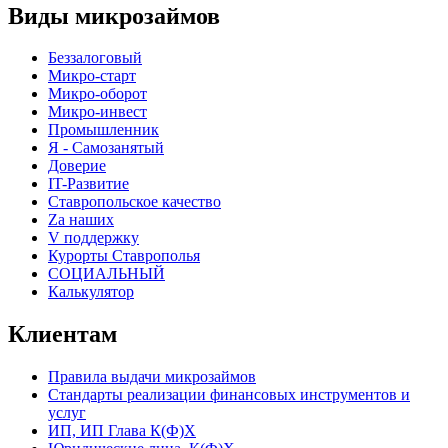
Виды микрозаймов
Беззалоговый
Микро-старт
Микро-оборот
Микро-инвест
Промышленник
Я - Самозанятый
Доверие
IT-Развитие
Ставропольское качество
Za наших
V поддержку
Курорты Ставрополья
СОЦИАЛЬНЫЙ
Калькулятор
Клиентам
Правила выдачи микрозаймов
Стандарты реализации финансовых инструментов и
услуг
ИП, ИП Глава К(Ф)Х