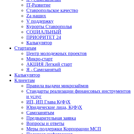
IT-Развитие
Ставропольское качество
Za наших
V поддержку
Курорты Ставрополья
СОЦИАЛЬНЫЙ
ПРИОРИТЕТ 24
Калькулятор
Стартапам
Центр молодежных проектов
Микро-старт
АКЦИЯ Легкий старт
Я - Самозанятый
Калькулятор
Клиентам
Правила выдачи микрозаймов
Стандарты реализации финансовых инструментов
и услуг
ИП, ИП Глава К(Ф)Х
Юридические лица, К(Ф)Х
Самозанятым
Предварительная заявка
Вопросы и ответы
Меры поддержки Корпорации МСП