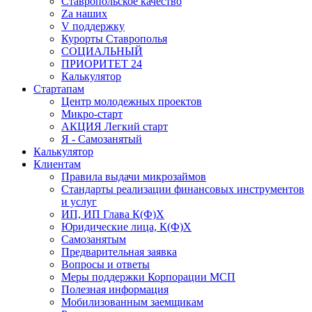
Ставропольское качество
Za наших
V поддержку
Курорты Ставрополья
СОЦИАЛЬНЫЙ
ПРИОРИТЕТ 24
Калькулятор
Стартапам
Центр молодежных проектов
Микро-старт
АКЦИЯ Легкий старт
Я - Самозанятый
Калькулятор
Клиентам
Правила выдачи микрозаймов
Стандарты реализации финансовых инструментов
и услуг
ИП, ИП Глава К(Ф)Х
Юридические лица, К(Ф)Х
Самозанятым
Предварительная заявка
Вопросы и ответы
Меры поддержки Корпорации МСП
Полезная информация
Мобилизованным заемщикам