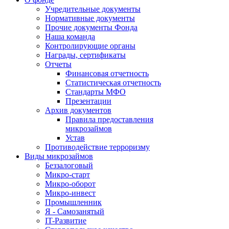
Учредительные документы
Нормативные документы
Прочие документы Фонда
Наша команда
Контролирующие органы
Награды, сертификаты
Отчеты
Финансовая отчетность
Статистическая отчетность
Стандарты МФО
Презентации
Архив документов
Правила предоставления
микрозаймов
Устав
Противодействие терроризму
Виды микрозаймов
Беззалоговый
Микро-старт
Микро-оборот
Микро-инвест
Промышленник
Я - Самозанятый
IT-Развитие