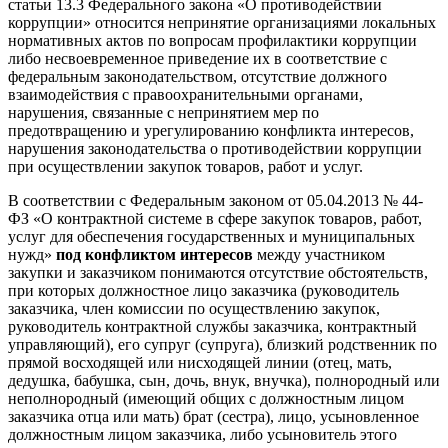
статьи 13.3 Федерального закона «О противодействии
коррупции» относится непринятие организациями локальных
нормативных актов по вопросам профилактики коррупции
либо несвоевременное приведение их в соответствие с
федеральным законодательством, отсутствие должного
взаимодействия с правоохранительными органами,
нарушения, связанные с непринятием мер по
предотвращению и урегулированию конфликта интересов,
нарушения законодательства о противодействии коррупции
при осуществлении закупок товаров, работ и услуг.
В соответствии с Федеральным законом от 05.04.2013 № 44-
ФЗ «О контрактной системе в сфере закупок товаров, работ,
услуг для обеспечения государственных и муниципальных
нужд»
под конфликтом интересов
между участником
закупки и заказчиком понимаются отсутствие обстоятельств,
при которых должностное лицо заказчика (руководитель
заказчика, член комиссии по осуществлению закупок,
руководитель контрактной службы заказчика, контрактный
управляющий), его супруг (супруга), близкий родственник по
прямой восходящей или нисходящей линии (отец, мать,
дедушка, бабушка, сын, дочь, внук, внучка), полнородный или
неполнородный (имеющий общих с должностным лицом
заказчика отца или мать) брат (сестра), лицо, усыновленное
должностным лицом заказчика, либо усыновитель этого