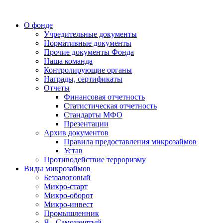
О фонде
Учредительные документы
Нормативные документы
Прочие документы Фонда
Наша команда
Контролирующие органы
Награды, сертификаты
Отчеты
Финансовая отчетность
Статистическая отчетность
Стандарты МФО
Презентации
Архив документов
Правила предоставления микрозаймов
Устав
Противодействие терроризму
Виды микрозаймов
Беззалоговый
Микро-старт
Микро-оборот
Микро-инвест
Промышленник
Я - Самозанятый