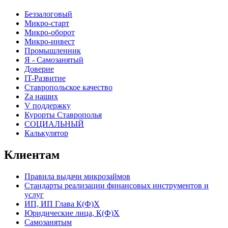
Беззалоговый
Микро-старт
Микро-оборот
Микро-инвест
Промышленник
Я - Самозанятый
Доверие
IT-Развитие
Ставропольское качество
Za наших
V поддержку
Курорты Ставрополья
СОЦИАЛЬНЫЙ
Калькулятор
Клиентам
Правила выдачи микрозаймов
Стандарты реализации финансовых инструментов и
услуг
ИП, ИП Глава К(Ф)Х
Юридические лица, К(Ф)Х
Самозанятым