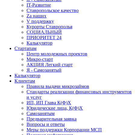
IT-Развитие
Ставропольское качество
Za наших
V поддержку
Курорты Ставрополья
СОЦИАЛЬНЫЙ
ПРИОРИТЕТ 24
Калькулятор
Стартапам
Центр молодежных проектов
Микро-старт
АКЦИЯ Легкий старт
Я - Самозанятый
Калькулятор
Клиентам
Правила выдачи микрозаймов
Стандарты реализации финансовых инструментов
и услуг
ИП, ИП Глава К(Ф)Х
Юридические лица, К(Ф)Х
Самозанятым
Предварительная заявка
Вопросы и ответы
Меры поддержки Корпорации МСП