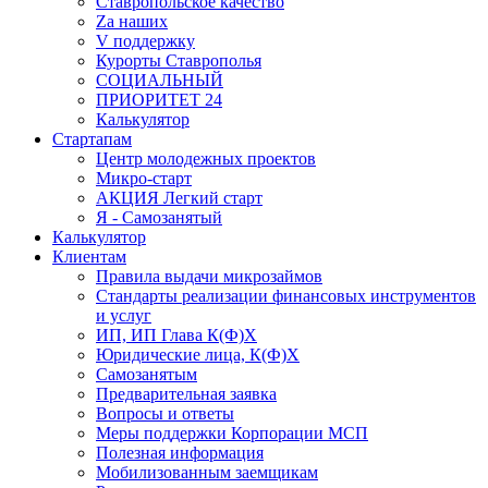
Ставропольское качество
Za наших
V поддержку
Курорты Ставрополья
СОЦИАЛЬНЫЙ
ПРИОРИТЕТ 24
Калькулятор
Стартапам
Центр молодежных проектов
Микро-старт
АКЦИЯ Легкий старт
Я - Самозанятый
Калькулятор
Клиентам
Правила выдачи микрозаймов
Стандарты реализации финансовых инструментов
и услуг
ИП, ИП Глава К(Ф)Х
Юридические лица, К(Ф)Х
Самозанятым
Предварительная заявка
Вопросы и ответы
Меры поддержки Корпорации МСП
Полезная информация
Мобилизованным заемщикам