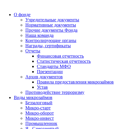
О фонде
Учредительные документы
Нормативные документы
Прочие документы Фонда
Наша команда
Контролирующие органы
Награды, сертификаты
Отчеты
Финансовая отчетность
Статистическая отчетность
Стандарты МФО
Презентации
Архив документов
Правила предоставления микрозаймов
Устав
Противодействие терроризму
Виды микрозаймов
Беззалоговый
Микро-старт
Микро-оборот
Микро-инвест
Промышленник
Я - Самозанятый