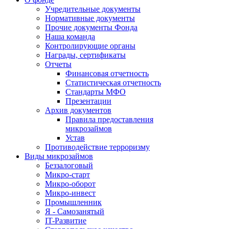
Учредительные документы
Нормативные документы
Прочие документы Фонда
Наша команда
Контролирующие органы
Награды, сертификаты
Отчеты
Финансовая отчетность
Статистическая отчетность
Стандарты МФО
Презентации
Архив документов
Правила предоставления
микрозаймов
Устав
Противодействие терроризму
Виды микрозаймов
Беззалоговый
Микро-старт
Микро-оборот
Микро-инвест
Промышленник
Я - Самозанятый
IT-Развитие