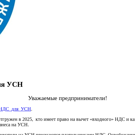
ля УСН
Уважаемые предприниматели!
_НДС_для_УСН
.
а отгружен в 2025, кто имеет право на вычет «входного» НДС и
знеса на УСН.
иматели на УСН признаются плательщиками НДС. Освобождены от 