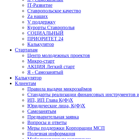
IT-Развитие
Ставропольское качество
Za наших
V поддержку
Курорты Ставрополья
СОЦИАЛЬНЫЙ
ПРИОРИТЕТ 24
Калькулятор
Стартапам
Центр молодежных проектов
Микро-старт
АКЦИЯ Легкий старт
Я - Самозанятый
Калькулятор
Клиентам
Правила выдачи микрозаймов
Стандарты реализации финансовых инструментов и
ИП, ИП Глава К(Ф)Х
Юридические лица, К(Ф)Х
Самозанятым
Предварительная заявка
Вопросы и ответы
Меры поддержки Корпорации МСП
Полезная информация