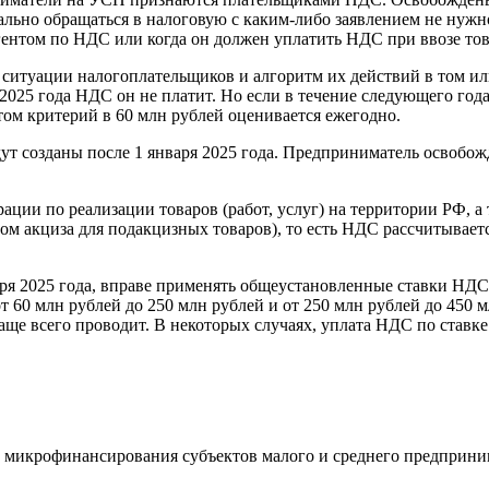
ально обращаться в налоговую с каким-либо заявлением не нужн
ентом по НДС или когда он должен уплатить НДС при ввозе тов
итуации налогоплательщиков и алгоритм их действий в том или
2025 года НДС он не платит. Но если в течение следующего года
ом критерий в 60 млн рублей оценивается ежегодно.
т созданы после 1 января 2025 года. Предприниматель освобожд
ии по реализации товаров (работ, услуг) на территории РФ, а
етом акциза для подакцизных товаров), то есть НДС рассчитывае
я 2025 года, вправе применять общеустановленные ставки НДС 
от 60 млн рублей до 250 млн рублей и от 250 млн рублей до 450
 чаще всего проводит. В некоторых случаях, уплата НДС по ста
 микрофинансирования субъектов малого и среднего предприни