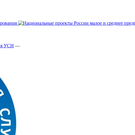
ля УСН
—