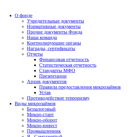
О фонде
Учредительные документы
Нормативные документы
Прочие документы Фонда
Наша команда
Контролирующие органы
Награды, сертификаты
Отчеты
Финансовая отчетность
Статистическая отчетность
Стандарты МФО
Презентации
Архив документов
Правила предоставления микрозаймов
Устав
Противодействие терроризму
Виды микрозаймов
Беззалоговый
Микро-старт
Микро-оборот
Микро-инвест
Промышленник
Я - Самозанятый