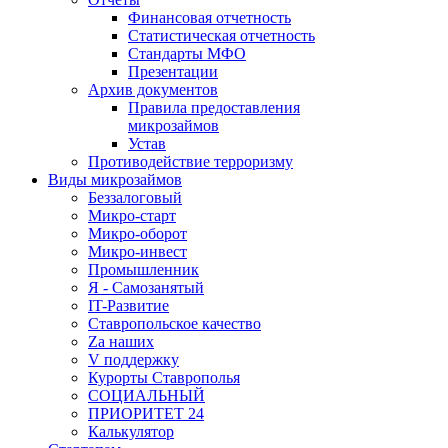
Финансовая отчетность
Статистическая отчетность
Стандарты МФО
Презентации
Архив документов
Правила предоставления
микрозаймов
Устав
Противодействие терроризму
Виды микрозаймов
Беззалоговый
Микро-старт
Микро-оборот
Микро-инвест
Промышленник
Я - Самозанятый
IT-Развитие
Ставропольское качество
Za наших
V поддержку
Курорты Ставрополья
СОЦИАЛЬНЫЙ
ПРИОРИТЕТ 24
Калькулятор