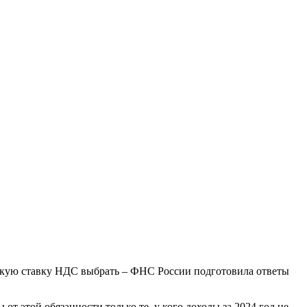
 какую ставку НДС выбрать – ФНС России подготовила ответы
этой обязанности только те, у кого доходы за 2024 год не