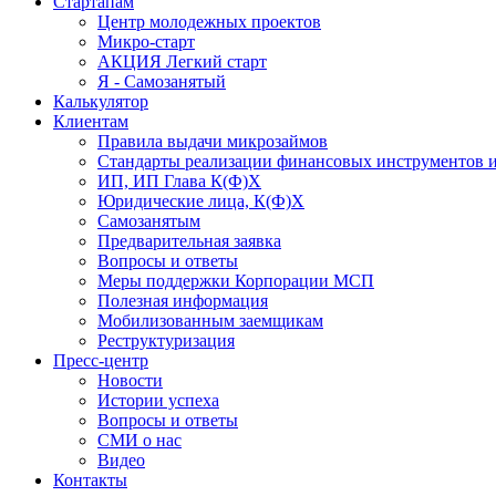
Стартапам
Центр молодежных проектов
Микро-старт
АКЦИЯ Легкий старт
Я - Самозанятый
Калькулятор
Клиентам
Правила выдачи микрозаймов
Стандарты реализации финансовых инструментов и
ИП, ИП Глава К(Ф)Х
Юридические лица, К(Ф)Х
Самозанятым
Предварительная заявка
Вопросы и ответы
Меры поддержки Корпорации МСП
Полезная информация
Мобилизованным заемщикам
Реструктуризация
Пресс-центр
Новости
Истории успеха
Вопросы и ответы
СМИ о нас
Видео
Контакты