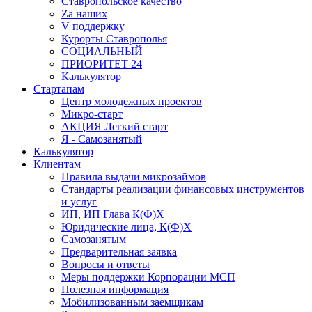
Ставропольское качество
Za наших
V поддержку
Курорты Ставрополья
СОЦИАЛЬНЫЙ
ПРИОРИТЕТ 24
Калькулятор
Стартапам
Центр молодежных проектов
Микро-старт
АКЦИЯ Легкий старт
Я - Самозанятый
Калькулятор
Клиентам
Правила выдачи микрозаймов
Стандарты реализации финансовых инструментов
и услуг
ИП, ИП Глава К(Ф)Х
Юридические лица, К(Ф)Х
Самозанятым
Предварительная заявка
Вопросы и ответы
Меры поддержки Корпорации МСП
Полезная информация
Мобилизованным заемщикам