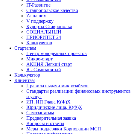
IT-Развитие
Ставропольское качество
Za наших
V поддержку
Курорты Ставрополья
СОЦИАЛЬНЫЙ
ПРИОРИТЕТ 24
Калькулятор
Стартапам
Центр молодежных проектов
Микро-старт
АКЦИЯ Легкий старт
Я - Самозанятый
Калькулятор
Клиентам
Правила выдачи микрозаймов
Стандарты реализации финансовых инструментов
и услуг
ИП, ИП Глава К(Ф)Х
Юридические лица, К(Ф)Х
Самозанятым
Предварительная заявка
Вопросы и ответы
Меры поддержки Корпорации МСП