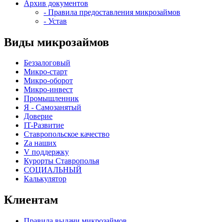
Архив документов
- Правила предоставления микрозаймов
- Устав
Виды микрозаймов
Беззалоговый
Микро-старт
Микро-оборот
Микро-инвест
Промышленник
Я - Самозанятый
Доверие
IT-Развитие
Ставропольское качество
Za наших
V поддержку
Курорты Ставрополья
СОЦИАЛЬНЫЙ
Калькулятор
Клиентам
Правила выдачи микрозаймов