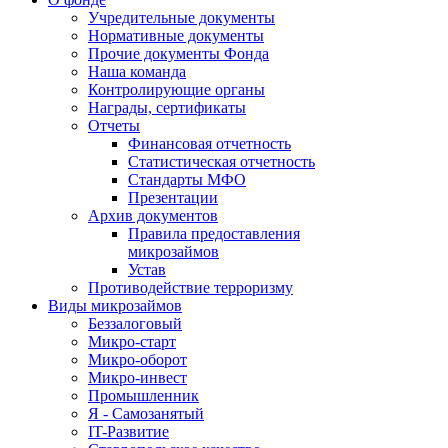
Учредительные документы
Нормативные документы
Прочие документы Фонда
Наша команда
Контролирующие органы
Награды, сертификаты
Отчеты
Финансовая отчетность
Статистическая отчетность
Стандарты МФО
Презентации
Архив документов
Правила предоставления
микрозаймов
Устав
Противодействие терроризму
Виды микрозаймов
Беззалоговый
Микро-старт
Микро-оборот
Микро-инвест
Промышленник
Я - Самозанятый
IT-Развитие