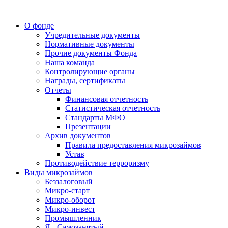
О фонде
Учредительные документы
Нормативные документы
Прочие документы Фонда
Наша команда
Контролирующие органы
Награды, сертификаты
Отчеты
Финансовая отчетность
Статистическая отчетность
Стандарты МФО
Презентации
Архив документов
Правила предоставления микрозаймов
Устав
Противодействие терроризму
Виды микрозаймов
Беззалоговый
Микро-старт
Микро-оборот
Микро-инвест
Промышленник
Я - Самозанятый